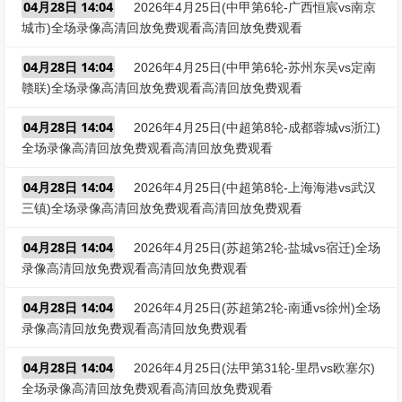
04月28日 14:04
2026年4月25日(中甲第6轮-广西恒宸vs南京
城市)全场录像高清回放免费观看高清回放免费观看
04月28日 14:04
2026年4月25日(中甲第6轮-苏州东吴vs定南
赣联)全场录像高清回放免费观看高清回放免费观看
04月28日 14:04
2026年4月25日(中超第8轮-成都蓉城vs浙江)
全场录像高清回放免费观看高清回放免费观看
04月28日 14:04
2026年4月25日(中超第8轮-上海海港vs武汉
三镇)全场录像高清回放免费观看高清回放免费观看
04月28日 14:04
2026年4月25日(苏超第2轮-盐城vs宿迁)全场
录像高清回放免费观看高清回放免费观看
04月28日 14:04
2026年4月25日(苏超第2轮-南通vs徐州)全场
录像高清回放免费观看高清回放免费观看
04月28日 14:04
2026年4月25日(法甲第31轮-里昂vs欧塞尔)
全场录像高清回放免费观看高清回放免费观看