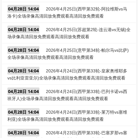
04月28日 14:04
2026年4月25日(西甲第32轮-阿拉维斯vs马
洛卡)全场录像高清回放免费观看高清回放免费观看
04月28日 14:04
2026年4月25日(苏超第2轮-连云港vs无锡)全
场录像高清回放免费观看高清回放免费观看
04月28日 14:04
2026年4月25日(意甲第34轮-帕尔马vs比萨)
全场录像高清回放免费观看高清回放免费观看
04月28日 14:04
2026年4月24日(西甲第33轮-皇家奥维耶多
vs比利亚雷亚尔)全场录像高清回放免费观看高清回放免费观看
04月28日 14:04
2026年4月24日(西甲第33轮-巴列卡诺vs西
班牙人)全场录像高清回放免费观看高清回放免费观看
04月28日 14:04
2026年4月24日(西甲第33轮-莱万特vs塞维
利亚)全场录像高清回放免费观看高清回放免费观看
04月28日 14:04
2026年4月23日(西甲第33轮-巴塞罗那vs塞