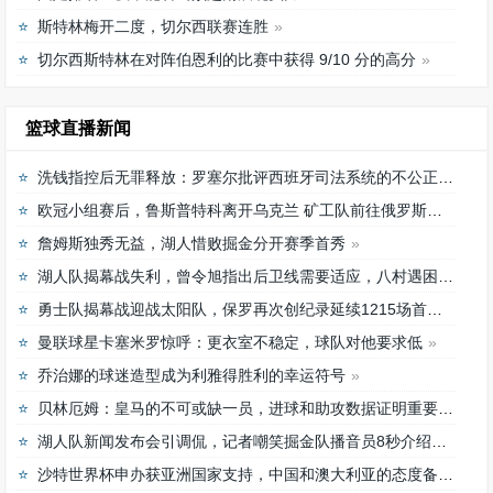
斯特林梅开二度，切尔西联赛连胜
切尔西斯特林在对阵伯恩利的比赛中获得 9/10 分的高分
篮球直播新闻
洗钱指控后无罪释放：罗塞尔批评西班牙司法系统的不公正待遇
欧冠小组赛后，鲁斯普特科离开乌克兰 矿工队前往俄罗斯，未来发展如何？
詹姆斯独秀无益，湖人惜败掘金分开赛季首秀
湖人队揭幕战失利，曾令旭指出后卫线需要适应，八村遇困难
勇士队揭幕战迎战太阳队，保罗再次创纪录延续1215场首发之路
曼联球星卡塞米罗惊呼：更衣室不稳定，球队对他要求低
乔治娜的球迷造型成为利雅得胜利的幸运符号
贝林厄姆：皇马的不可或缺一员，进球和助攻数据证明重要性
湖人队新闻发布会引调侃，记者嘲笑掘金队播音员8秒介绍首发阵容速度
沙特世界杯申办获亚洲国家支持，中国和澳大利亚的态度备受关注