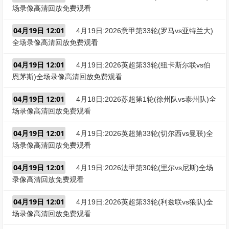
场录像高清回放免费观看
04月19日 12:01
4月19日:2026意甲第33轮(罗马vs亚特兰大)
全场录像高清回放免费观看
04月19日 12:01
4月19日:2026英超第33轮(纽卡斯尔联vs伯
恩茅斯)全场录像高清回放免费观看
04月19日 12:01
4月18日:2026苏超第1轮(徐州队vs泰州队)全
场录像高清回放免费观看
04月19日 12:01
4月19日:2026英超第33轮(切尔西vs曼联)全
场录像高清回放免费观看
04月19日 12:01
4月19日:2026法甲第30轮(里尔vs尼斯)全场
录像高清回放免费观看
04月19日 12:01
4月19日:2026英超第33轮(利兹联vs狼队)全
场录像高清回放免费观看