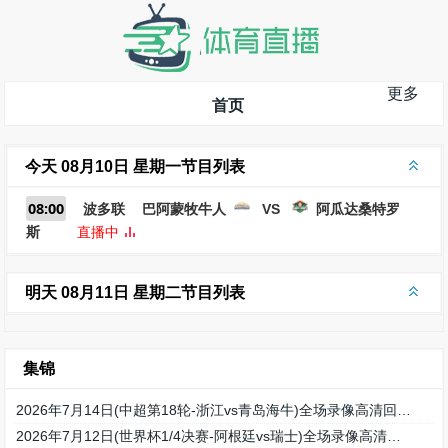
更多
首页
今天 08月10日 星期一节目列表
08:00
波多联
巴阿蒙牧牛人
VS
阿瓜达桑特罗
斯
直播中
明天 08月11日 星期二节目列表
集锦
2026年7月14日(中超第18轮-浙江vs青岛海牛)全场录像高清回放免费观看高清回放免费观看
2026年7月12日(世界杯1/4决赛-阿根廷vs瑞士)全场录像高清回放免费观看高清回放免费观看