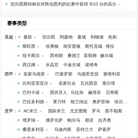
切尔西斯特林在对阵伯恩利的比赛中获得 9/10 分的高分
赛事类型
英超：
曼联
切尔西
阿森纳
曼城
利物浦
热刺
斯旺西
埃弗顿
南安普顿
斯托克城
维拉
纽卡斯尔
西布朗
桑德兰
富勒姆
赫尔城
西汉姆
水晶宫
卡迪夫城
诺维奇
西甲：
皇家马德里
巴塞罗那
马德里竞技
塞维利亚
比利亚雷亚尔
皇家社会
瓦伦西亚
塞尔塔
巴列卡诺
西班牙人
马拉加
赫塔菲
贝蒂斯
巴拉多利德
莱万特
格兰纳达
奥萨苏纳
埃尔切
意甲：
AC米兰
国际米兰
尤文图斯
罗马
那不勒斯
维罗纳
佛罗伦萨
帕尔马
都灵
拉齐奥
桑普多利亚
乌迪内斯
亚特兰大
萨索罗