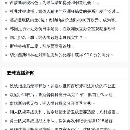
西蒙斯表现出色，为球队增加得分和创造机会！
杜兆才被逮捕，媒体人猜测与亚洲杯搞黄的关系引发广泛讨论
英超曼联队内第8位！奥纳纳身价达到4000万欧元，成为喀麦隆最贵门将
韩国足协计划效仿日本足协，在欧洲设立办公室观察旅欧球员的身体情况
国足排名上飘，能否击败越南展现实力？
斯特林梅开二度，切尔西联赛连胜
切尔西斯特林在对阵伯恩利的比赛中获得 9/10 分的高分
篮球直播新闻
洗钱指控后无罪释放：罗塞尔批评西班牙司法系统的不公正待遇
欧冠小组赛后，鲁斯普特科离开乌克兰 矿工队前往俄罗斯，未来发展如何？
詹姆斯独秀无益，湖人惜败掘金分开赛季首秀
湖人队揭幕战失利，曾令旭指出后卫线需要适应，八村遇困难
勇士队揭幕战迎战太阳队，保罗再次创纪录延续1215场首发之路
曼联球星卡塞米罗惊呼：更衣室不稳定，球队对他要求低