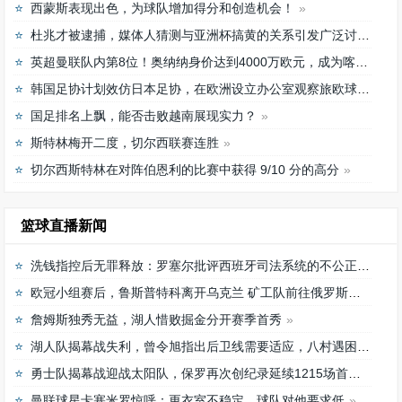
西蒙斯表现出色，为球队增加得分和创造机会！
杜兆才被逮捕，媒体人猜测与亚洲杯搞黄的关系引发广泛讨论
英超曼联队内第8位！奥纳纳身价达到4000万欧元，成为喀麦隆最贵门将
韩国足协计划效仿日本足协，在欧洲设立办公室观察旅欧球员的身体情况
国足排名上飘，能否击败越南展现实力？
斯特林梅开二度，切尔西联赛连胜
切尔西斯特林在对阵伯恩利的比赛中获得 9/10 分的高分
篮球直播新闻
洗钱指控后无罪释放：罗塞尔批评西班牙司法系统的不公正待遇
欧冠小组赛后，鲁斯普特科离开乌克兰 矿工队前往俄罗斯，未来发展如何？
詹姆斯独秀无益，湖人惜败掘金分开赛季首秀
湖人队揭幕战失利，曾令旭指出后卫线需要适应，八村遇困难
勇士队揭幕战迎战太阳队，保罗再次创纪录延续1215场首发之路
曼联球星卡塞米罗惊呼：更衣室不稳定，球队对他要求低