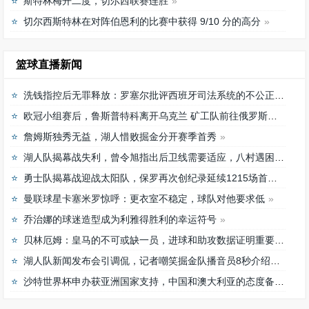
斯特林梅开二度，切尔西联赛连胜
切尔西斯特林在对阵伯恩利的比赛中获得 9/10 分的高分
篮球直播新闻
洗钱指控后无罪释放：罗塞尔批评西班牙司法系统的不公正待遇
欧冠小组赛后，鲁斯普特科离开乌克兰 矿工队前往俄罗斯，未来发展如何？
詹姆斯独秀无益，湖人惜败掘金分开赛季首秀
湖人队揭幕战失利，曾令旭指出后卫线需要适应，八村遇困难
勇士队揭幕战迎战太阳队，保罗再次创纪录延续1215场首发之路
曼联球星卡塞米罗惊呼：更衣室不稳定，球队对他要求低
乔治娜的球迷造型成为利雅得胜利的幸运符号
贝林厄姆：皇马的不可或缺一员，进球和助攻数据证明重要性
湖人队新闻发布会引调侃，记者嘲笑掘金队播音员8秒介绍首发阵容速度
沙特世界杯申办获亚洲国家支持，中国和澳大利亚的态度备受关注