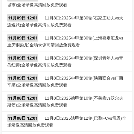
城市)全场录像高清回放免费观看
11月09日 12:01
11月8日:2025中甲第30轮(石家庄功夫vs大
连鲲城)全场录像高清回放免费观看
11月09日 12:01
11月8日:2025中甲第30轮(上海嘉定汇龙vs
重庆铜梁龙)全场录像高清回放免费观看
11月09日 12:01
11月8日:2025中甲第30轮(深圳青年人vs青
岛红狮)全场录像高清回放免费观看
11月09日 12:01
11月8日:2025中甲第30轮(陕西联合vs广西
平果)全场录像高清回放免费观看
11月08日 12:01
11月8日:2025德甲第10轮(不莱梅vs沃尔夫
斯堡)全场录像高清回放免费观看
11月08日 12:01
11月8日:2025法甲第12轮(巴黎FCvs雷恩)全
场录像高清回放免费观看