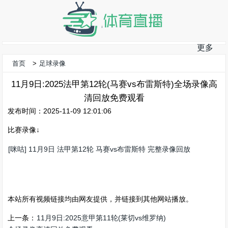
更多
首页
>
足球录像
11月9日:2025法甲第12轮(马赛vs布雷斯特)全场录像高
清回放免费观看
发布时间：2025-11-09 12:01:06
比赛录像↓
[咪咕] 11月9日 法甲第12轮 马赛vs布雷斯特 完整录像回放
本站所有视频链接均由网友提供，并链接到其他网站播放。
上一条：
11月9日:2025意甲第11轮(莱切vs维罗纳)