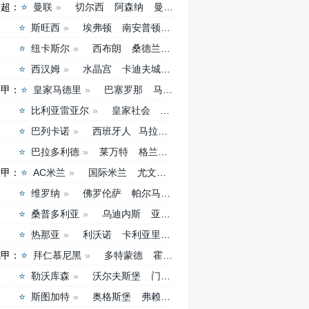
英超：
曼联
切尔西
阿森纳
曼城
利物浦
热刺
斯旺西
埃弗顿
南安普顿
斯托克城
维拉
纽卡斯尔
西布朗
桑德兰
富勒姆
赫尔城
西汉姆
水晶宫
卡迪夫城
诺维奇
西甲：
皇家马德里
巴塞罗那
马德里竞技
塞维利亚
比利亚雷亚尔
皇家社会
瓦伦西亚
塞尔塔
巴列卡诺
西班牙人
马拉加
赫塔菲
贝蒂斯
巴拉多利德
莱万特
格兰纳达
奥萨苏纳
埃尔切
意甲：
AC米兰
国际米兰
尤文图斯
罗马
那不勒斯
维罗纳
佛罗伦萨
帕尔马
都灵
拉齐奥
桑普多利亚
乌迪内斯
亚特兰大
萨索罗
热那亚
利沃诺
卡利亚里
卡塔尼亚
切沃
德甲：
拜仁慕尼黑
多特蒙德
霍芬海姆
沙尔克04
勒沃库森
沃尔夫斯堡
门兴
美因茨
汉堡
斯图加特
奥格斯堡
弗赖堡
不莱梅
纽伦堡