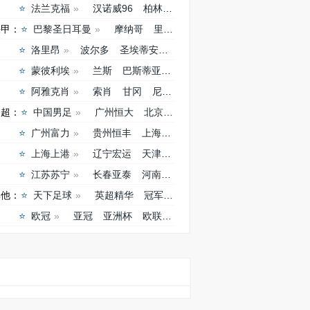
法兰克福
汉诺威96
柏林赫塔
布伦瑞克
法甲：
巴黎圣日耳曼
摩纳哥
里昂
雷恩
马赛
洛里昂
波尔多
圣埃蒂安
图卢兹
里尔
蒙彼利埃
兰斯
巴斯蒂亚
南特
瓦朗谢讷
阿雅克肖
索肖
甘冈
尼斯
中超：
中国男足
广州恒大
北京国安
山东鲁能
广州富力
贵州恒丰
上海申鑫
上海申花
上海上港
辽宁宏运
天津泰达
杭州绿城
江苏苏宁
长春亚泰
河南建业
重庆力帆
其他：
天下足球
英超精华
冠军欧洲
欧冠
亚冠
亚洲杯
欧联杯
国王杯
足总杯