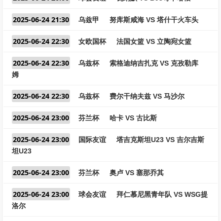
2025-06-24 21:30
乌兹甲
努库斯咸海 VS 塔什干火车头
2025-06-24 22:30
女欧国杯
法国女篮 VS 立陶宛女篮
2025-06-24 22:30
乌兹杯
索格迪纳吉扎克 VS 克孜勒库
姆
2025-06-24 22:30
乌兹杯
费尔干纳夫兹 VS 马沙尔
2025-06-24 23:00
芬兰杯
哈卡 VS 古比斯
2025-06-24 23:00
国际友谊
塔吉克斯坦U23 VS 吉尔吉斯
坦U23
2025-06-24 23:00
芬兰杯
奥卢 VS 塞那乔其
2025-06-24 23:00
球会友谊
拜仁慕尼黑青年队 VS WSG提
洛尔