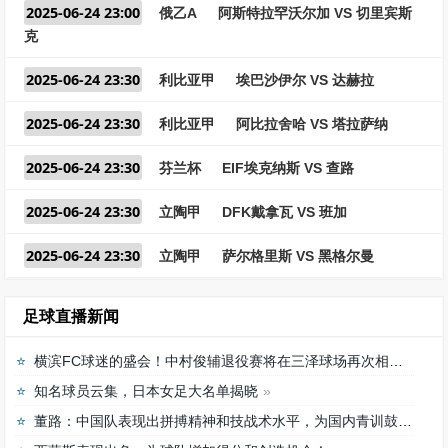
2025-06-24 23:00
俄乙A
阿斯特拉罕沃尔加 VS 切里宾斯
克
2025-06-24 23:30
利比亚甲
埃巴沙伊尔 VS 达赫拉
2025-06-24 23:30
利比亚甲
阿比拉舍哈 VS 塔拉萨纳
2025-06-24 23:30
芬兰杯
EIF埃克纳斯 VS 查路
2025-06-24 23:30
立陶甲
DFK戴拿瓦 VS 班加
2025-06-24 23:30
立陶甲
萨尔格里斯 VS 黑格尔曼
足球直播新闻
横滨FC球迷的盛会！中村俊辅退役赛将在三泽球场再次相聚
知名球员云集，日本女足大名单揭晓
董路：中国队表现出拼搏精神和技战术水平，为国内青训鼓舞