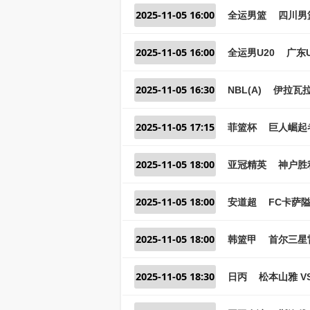
2025-11-05 16:00
全运男篮
四川男篮
2025-11-05 16:00
全运男U20
广东U
2025-11-05 16:30
NBL(A)
伊拉瓦拉
2025-11-05 17:15
菲篮杯
巨人崛起者
2025-11-05 18:00
亚冠精英
神户胜利
2025-11-05 18:00
安道超
FC卡萨隘
2025-11-05 18:00
韩篮甲
首尔三星雷
2025-11-05 18:30
日丙
松本山雅 V