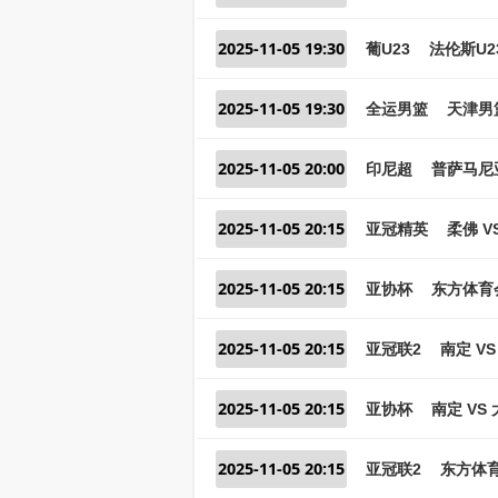
2025-11-05 19:30
葡U23
法伦斯U2
2025-11-05 19:30
全运男篮
天津男篮
2025-11-05 20:00
印尼超
普萨马尼亚
2025-11-05 20:15
亚冠精英
柔佛 V
2025-11-05 20:15
亚协杯
东方体育会
2025-11-05 20:15
亚冠联2
南定 V
2025-11-05 20:15
亚协杯
南定 VS
2025-11-05 20:15
亚冠联2
东方体育