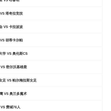
VS 塔奇拉竞技
 VS 卡拉波波
VS 胡蒂卡尔帕
学 VS 奥伦斯CS
VS 密尔沃基雄鹿
女足 VS 帕尔梅拉斯女足
 VS 奥兰多魔术
VS 费城76人