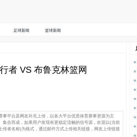
足球新闻
篮球新闻
行者 VS 布鲁克林篮网
赛事平台及网友补充上传，以各大平台优质体育赛事资源为主
、集合而成，如果用户发现有更稳定流畅的信号源，欢迎以(当前
上传者名称)为格式，通过邮件方式上传相关链接，网友上传链接