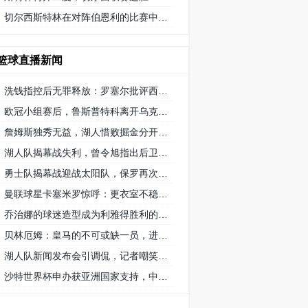
切尔西斯特林在对阵伯恩利的比赛中获得 9/10 分的高分
篮球直播新闻
洗钱指控后无罪释放：罗塞尔批评西班牙司法系统的不公正待遇
欧冠小组赛后，鲁斯普特科离开乌克兰 矿工队前往俄罗斯，未来发展如何？
詹姆斯独秀无益，湖人惜败掘金分开赛季首秀
湖人队揭幕战失利，曾令旭指出后卫线需要适应，八村遇困难
勇士队揭幕战迎战太阳队，保罗再次创纪录延续1215场首发之路
曼联球星卡塞米罗惊呼：更衣室不稳定，球队对他要求低
乔治娜的球迷造型成为利雅得胜利的幸运符号
贝林厄姆：皇马的不可或缺一员，进球和助攻数据证明重要性
湖人队新闻发布会引调侃，记者嘲笑掘金队播音员8秒介绍首发阵容速度
沙特世界杯申办获亚洲国家支持，中国和澳大利亚的态度备受关注