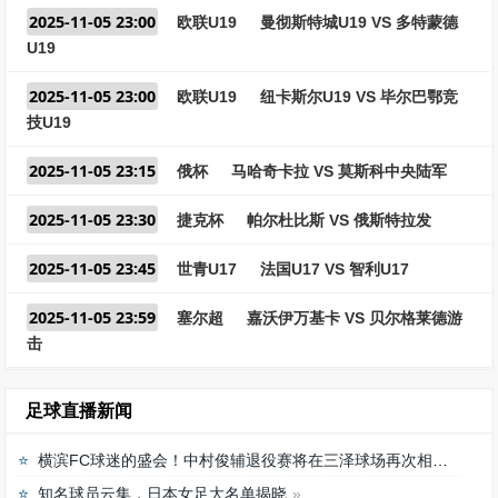
2025-11-05 23:00
欧联U19
曼彻斯特城U19 VS 多特蒙德
U19
2025-11-05 23:00
欧联U19
纽卡斯尔U19 VS 毕尔巴鄂竞
技U19
2025-11-05 23:15
俄杯
马哈奇卡拉 VS 莫斯科中央陆军
2025-11-05 23:30
捷克杯
帕尔杜比斯 VS 俄斯特拉发
2025-11-05 23:45
世青U17
法国U17 VS 智利U17
2025-11-05 23:59
塞尔超
嘉沃伊万基卡 VS 贝尔格莱德游
击
足球直播新闻
横滨FC球迷的盛会！中村俊辅退役赛将在三泽球场再次相聚
知名球员云集，日本女足大名单揭晓