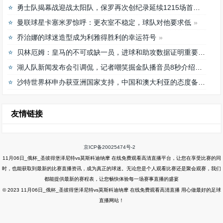
勇士队揭幕战迎战太阳队，保罗再次创纪录延续1215场首发之路
曼联球星卡塞米罗惊呼：更衣室不稳定，球队对他要求低
乔治娜的球迷造型成为利雅得胜利的幸运符号
贝林厄姆：皇马的不可或缺一员，进球和助攻数据证明重要性
湖人队新闻发布会引调侃，记者嘲笑掘金队播音员8秒介绍首发阵容速度
沙特世界杯申办获亚洲国家支持，中国和澳大利亚的态度备受关注
友情链接
京ICP备20025474号-2
11月06日_俄杯_圣彼得堡泽尼特vs莫斯科迪纳摩 在线免费观看高清直播平台，让您在享受比赛的同
时，也能获取到最新的比赛直播资讯，成为真正的球迷。无论您是个人观看比赛还是聚会观赛，我们
都能提供最新的赛程表，让您畅快体验每一场赛事直播的盛宴
© 2023 11月06日_俄杯_圣彼得堡泽尼特vs莫斯科迪纳摩 在线免费观看高清直播 用心做最好的足球
直播网站！