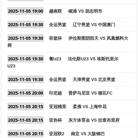
2025-11-05 19:00
越南联
岘港 VS 胡志明市
2025-11-05 19:30
全运男篮
辽宁男篮 VS 中国澳门
2025-11-05 19:30
菲篮杯
伊拉斯图阴阳天 VS 凤凰燃料大
师
2025-11-05 19:30
葡U23
法伦斯U23 VS 埃斯托里尔
U23
2025-11-05 19:30
全运男篮
天津男篮 VS 北京男篮
2025-11-05 20:00
印尼超
普萨马尼亚 VS 德瓦FC
2025-11-05 20:15
亚冠精英
柔佛 VS 上海申花
2025-11-05 20:15
亚协杯
东方体育会 VS 拉查布里府
2025-11-05 20:15
亚冠联2
南定 VS 大阪钢巴