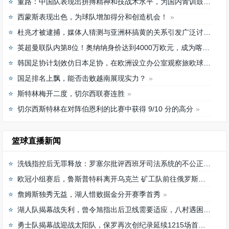
董路：中国队表现出拼搏精神和技战术水平，为国内青训鼓舞
西蒙斯表现出色，为球队增加得分和创造机会！
杜兆才被逮捕，媒体人猜测与亚洲杯搞黄的关系引发广泛讨论
英超曼联队内第8位！奥纳纳身价达到4000万欧元，成为喀麦隆最贵门将
韩国足协计划效仿日本足协，在欧洲设立办公室观察旅欧球员的身体情况
国足排名上飘，能否击败越南展现实力？
斯特林梅开二度，切尔西联赛连胜
切尔西斯特林在对阵伯恩利的比赛中获得 9/10 分的高分
篮球直播新闻
洗钱指控后无罪释放：罗塞尔批评西班牙司法系统的不公正待遇
欧冠小组赛后，鲁斯普特科离开乌克兰 矿工队前往俄罗斯，未来发展如何？
詹姆斯独秀无益，湖人惜败掘金分开赛季首秀
湖人队揭幕战失利，曾令旭指出后卫线需要适应，八村遇困难
勇士队揭幕战迎战太阳队，保罗再次创纪录延续1215场首发之路