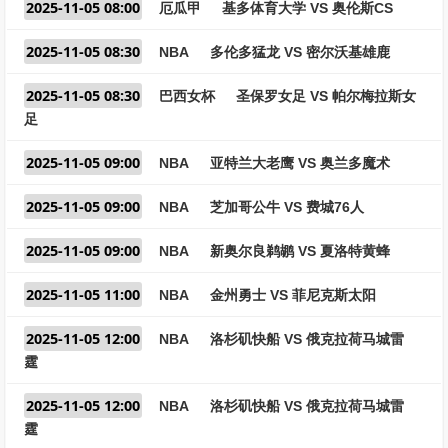
2025-11-05 08:00
厄瓜甲
基多体育大学 VS 奥伦斯CS
2025-11-05 08:30
NBA
多伦多猛龙 VS 密尔沃基雄鹿
2025-11-05 08:30
巴西女杯
圣保罗女足 VS 帕尔梅拉斯女
足
2025-11-05 09:00
NBA
亚特兰大老鹰 VS 奥兰多魔术
2025-11-05 09:00
NBA
芝加哥公牛 VS 费城76人
2025-11-05 09:00
NBA
新奥尔良鹈鹕 VS 夏洛特黄蜂
2025-11-05 11:00
NBA
金州勇士 VS 菲尼克斯太阳
2025-11-05 12:00
NBA
洛杉矶快船 VS 俄克拉荷马城雷
霆
2025-11-05 12:00
NBA
洛杉矶快船 VS 俄克拉荷马城雷
霆