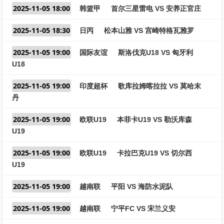
2025-11-05 18:00
韩篮甲
首尔三星雷电 VS 安养正官庄
2025-11-05 18:30
日丙
松本山雅 VS 宫崎特格瓦雅罗
2025-11-05 19:00
国际友谊
斯洛伐克U18 VS 匈牙利
U18
2025-11-05 19:00
印度超杯
歌库拉姆喀拉拉 VS 莫哈末
丹
2025-11-05 19:00
欧联U19
本菲卡U19 VS 勒沃库森
U19
2025-11-05 19:00
欧联U19
卡拉巴克U19 VS 切尔西
U19
2025-11-05 19:00
越南联
平阳 VS 海防水泥队
2025-11-05 19:00
越南联
宁平FC VS 宋兰义安