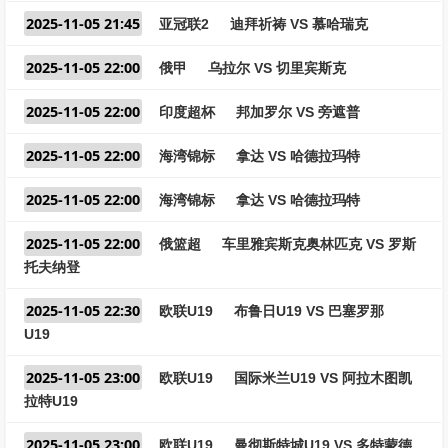
2025-11-05 21:45
亚冠联2
迪拜祈祷 VS 慕哈瑞克
2025-11-05 22:00
俄甲
乌拉尔 VS 切里宾斯克
2025-11-05 22:00
印度超杯
邦加罗尔 VS 旁遮普
2025-11-05 22:00
海湾锦标
拿达 VS 哈德拉玛特
2025-11-05 22:00
海湾锦标
拿达 VS 哈德拉玛特
2025-11-05 22:00
俄篮超
车里雅宾斯克奥林匹克 VS 罗斯
托夫纳登
2025-11-05 22:30
欧联U19
布鲁日U19 VS 巴塞罗那
U19
2025-11-05 23:00
欧联U19
国际米兰U19 VS 阿拉木图凯
拉特U19
2025-11-05 23:00
欧联U19
曼彻斯特城U19 VS 多特蒙德