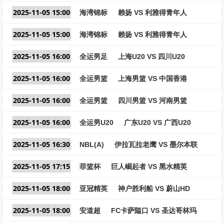
2025-11-05 15:00
海湾锦标
赖扬 VS 利雅得青年人
2025-11-05 15:00
海湾锦标
赖扬 VS 利雅得青年人
2025-11-05 16:00
全运男足
上海U20 VS 四川U20
2025-11-05 16:00
全运男篮
上海男篮 VS 中国香港
2025-11-05 16:00
全运男篮
四川男篮 VS 河南男篮
2025-11-05 16:00
全运男U20
广东U20 VS 广西U20
2025-11-05 16:30
NBL(A)
伊拉瓦拉老鹰 VS 墨尔本联
2025-11-05 17:15
菲篮杯
巨人崛起者 VS 黑水精英
2025-11-05 18:00
亚冠精英
神户胜利船 VS 蔚山HD
2025-11-05 18:00
安道超
FC卡萨隘口 VS 圣达哥林玛