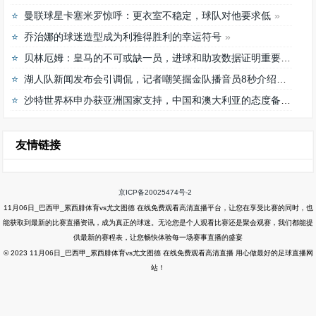
曼联球星卡塞米罗惊呼：更衣室不稳定，球队对他要求低
乔治娜的球迷造型成为利雅得胜利的幸运符号
贝林厄姆：皇马的不可或缺一员，进球和助攻数据证明重要性
湖人队新闻发布会引调侃，记者嘲笑掘金队播音员8秒介绍首发阵容速度
沙特世界杯申办获亚洲国家支持，中国和澳大利亚的态度备受关注
友情链接
京ICP备20025474号-2
11月06日_巴西甲_累西腓体育vs尤文图德 在线免费观看高清直播平台，让您在享受比赛的同时，也
能获取到最新的比赛直播资讯，成为真正的球迷。无论您是个人观看比赛还是聚会观赛，我们都能提
供最新的赛程表，让您畅快体验每一场赛事直播的盛宴
© 2023 11月06日_巴西甲_累西腓体育vs尤文图德 在线免费观看高清直播 用心做最好的足球直播网
站！