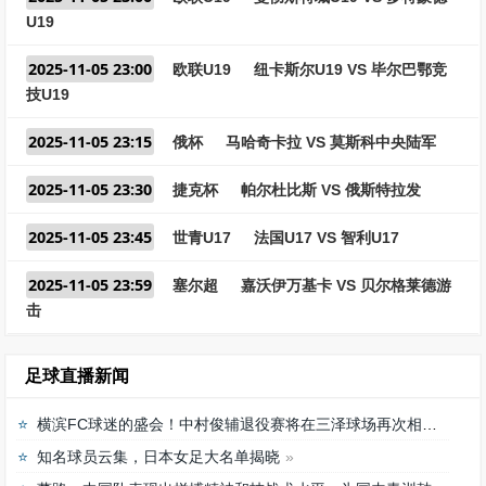
U19
2025-11-05 23:00
欧联U19
纽卡斯尔U19 VS 毕尔巴鄂竞
技U19
2025-11-05 23:15
俄杯
马哈奇卡拉 VS 莫斯科中央陆军
2025-11-05 23:30
捷克杯
帕尔杜比斯 VS 俄斯特拉发
2025-11-05 23:45
世青U17
法国U17 VS 智利U17
2025-11-05 23:59
塞尔超
嘉沃伊万基卡 VS 贝尔格莱德游
击
足球直播新闻
横滨FC球迷的盛会！中村俊辅退役赛将在三泽球场再次相聚
知名球员云集，日本女足大名单揭晓