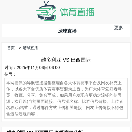
更多
足球直播
首页
>
足球直播
维多利亚 VS 巴西国际
时间：2025年11月06日 06:00
信号：
本网提供的导航链接搜集整理自各大体育赛事平台及网友补充上
传，以各大平台优质体育赛事资源为主旨，为广大体育爱好者寻
觅、收藏、分享、集合而成，如果用户发现有更稳定流畅的信号
源，欢迎以(当前页面链接、信号源名称、比赛信号链接、上传者
名称)为格式，通过邮件方式上传相关链接，网友上传链接不得包
含违法违规内容，