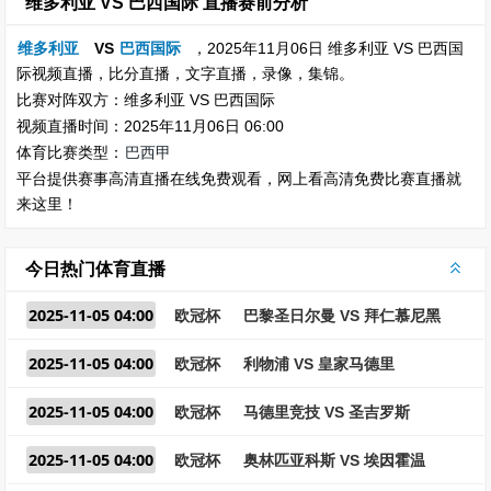
维多利亚 VS 巴西国际 直播赛前分析
维多利亚
VS
巴西国际
，2025年11月06日 维多利亚 VS 巴西国
际视频直播，比分直播，文字直播，录像，集锦。
比赛对阵双方：维多利亚 VS 巴西国际
视频直播时间：2025年11月06日 06:00
体育比赛类型：
巴西甲
平台提供赛事高清直播在线免费观看，网上看高清免费比赛直播就
来这里！
今日热门体育直播
2025-11-05 04:00
欧冠杯
巴黎圣日尔曼 VS 拜仁慕尼黑
2025-11-05 04:00
欧冠杯
利物浦 VS 皇家马德里
2025-11-05 04:00
欧冠杯
马德里竞技 VS 圣吉罗斯
2025-11-05 04:00
欧冠杯
奥林匹亚科斯 VS 埃因霍温