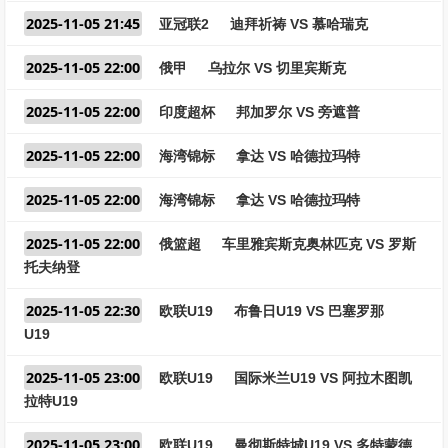
2025-11-05 21:45
亚冠联2
迪拜祈祷 VS 慕哈瑞克
2025-11-05 22:00
俄甲
乌拉尔 VS 切里宾斯克
2025-11-05 22:00
印度超杯
邦加罗尔 VS 旁遮普
2025-11-05 22:00
海湾锦标
拿达 VS 哈德拉玛特
2025-11-05 22:00
海湾锦标
拿达 VS 哈德拉玛特
2025-11-05 22:00
俄篮超
车里雅宾斯克奥林匹克 VS 罗斯
托夫纳登
2025-11-05 22:30
欧联U19
布鲁日U19 VS 巴塞罗那
U19
2025-11-05 23:00
欧联U19
国际米兰U19 VS 阿拉木图凯
拉特U19
2025-11-05 23:00
欧联U19
曼彻斯特城U19 VS 多特蒙德