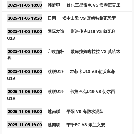
2025-11-05 18:00
韩篮甲
首尔三星雷电 VS 安养正官庄
2025-11-05 18:30
日丙
松本山雅 VS 宫崎特格瓦雅罗
2025-11-05 19:00
国际友谊
斯洛伐克U18 VS 匈牙利
U18
2025-11-05 19:00
印度超杯
歌库拉姆喀拉拉 VS 莫哈末
丹
2025-11-05 19:00
欧联U19
本菲卡U19 VS 勒沃库森
U19
2025-11-05 19:00
欧联U19
卡拉巴克U19 VS 切尔西
U19
2025-11-05 19:00
越南联
平阳 VS 海防水泥队
2025-11-05 19:00
越南联
宁平FC VS 宋兰义安