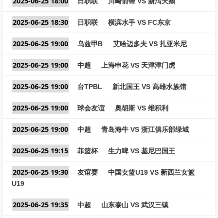
2025-06-25 18:00
日职联
川崎前锋 VS 新泻天鹅
2025-06-25 18:30
日职联
横滨水手 VS FC东京
2025-06-25 19:00
乌兹甲B
艾哈迈多夫 VS 扎亚米尼
2025-06-25 19:00
中超
上海申花 VS 天津津门虎
2025-06-25 19:00
台TPBL
新北国王 VS 高雄水族馆
2025-06-25 19:00
球会友谊
奥胡斯 VS 维积利
2025-06-25 19:00
中超
青岛海牛 VS 浙江俱乐部绿城
2025-06-25 19:15
菲篮杯
生力啤 VS 基尼巴国王
2025-06-25 19:30
友谊赛
中国女篮U19 VS 新西兰女篮
U19
2025-06-25 19:35
中超
山东泰山 VS 武汉三镇