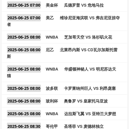
2025-06-25 07:00
美金杯
瓜德罗普 VS 危地马拉
2025-06-25 07:00
美乙
维珍尼亚海滨联 VS 弗吉尼亚掠夺
者
2025-06-25 08:00
WNBA
芝加哥天空 VS 洛杉矶火花
2025-06-25 08:00
厄乙
北莱昂内斯 VS CD瓦尔加斯托雷
斯
2025-06-25 08:00
WNBA
华盛顿神秘人 VS 明尼苏达天
猫
2025-06-25 08:00
波多联
卡罗莱纳州巨人 VS 利昂庞塞
2025-06-25 08:00
玻利杯
奥鲁罗 VS 皇家托马亚波
2025-06-25 08:00
WNBA
达拉斯飞翼 VS 亚特兰大梦想
2025-06-25 08:30
哥伦甲
圣塔菲 VS 麦德林独立