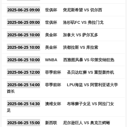
2025-06-25 09:00
世俱杯
突尼斯希望 VS 切尔西
2025-06-25 09:00
世俱杯
洛杉矶FC VS 弗拉门戈
2025-06-25 10:00
美金杯
加拿大 VS 萨尔瓦多
2025-06-25 10:00
美金杯
洪都拉斯 VS 库拉索
2025-06-25 10:00
WNBA
西雅图风暴 VS 印第安纳狂热
2025-06-25 12:00
菲季前杯
圣贝达红狮 VS 重型轰炸机
2025-06-25 14:00
菲季前杯
LPU海盜 VS 阿雷利亚诺大学
酋长
2025-06-25 14:30
澳维女杯
布琳狮子女足 VS 阿拉门女
足
2025-06-25 15:00
新西联
尼尔逊巨人 VS 奥克兰鳄蜥